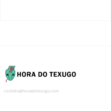
contato@horadotexugo.com