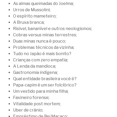
As almas queimadas do Joelma;
Urros de Mussolini;
O espírito mameteiro;
A Bruxa branca;
Risível, bananível e outros neologismos;
Cobras versus minas terrestres;
Duas minas nunca é pouco;
Problemas técnicos da vizinha;
Tudo no Japão é mais bonito?
Crianças com zero empatia;
A Lenda da mandioca;
Gastronomia indígena;
Qual entidade brasileira você é?
Papa-capim é um ser folclórico?
Um vestido para minha filha;
Faxineiro forense;
Vitalidade post mortem;
Uber de crânio;
Empréstimo de Rei Macaco;