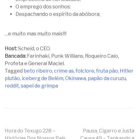
O emprego dos sonhos;
Despachando o espírito da abóbora;
…e muito mas muito mais!!!
Host:
Scheid, o CEO.
Bancada:
Farinhaki, Punk Willians, Roqueiro Caio,
Profeta e General Maciel.
Tagged
beto ribeiro
,
crime as
,
folclore
,
fruta pão
,
Hitler
plutão
,
iceberg de Belém
,
Okinawa
,
papão da curuzu
,
reddit
,
sapel de grimpa
Navegação
Hora do Texugo 228 –
Pausa, Cigarro e Justa
Histórias Dos Nossos Pais
Causa 49 – Tankando a