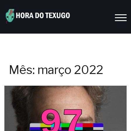
Skip
to
content
TOGG
Mês:
março 2022