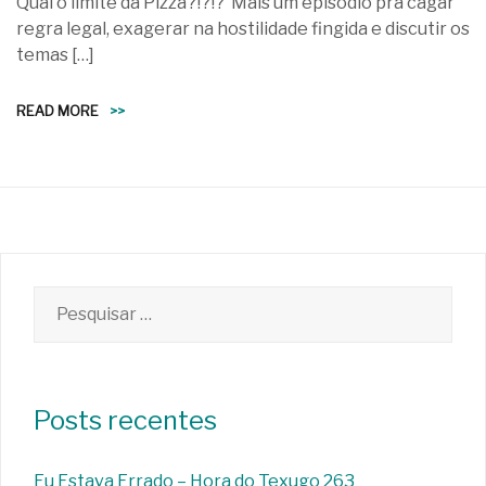
Qual o limite da Pizza?!?!? Mais um episódio pra cagar
regra legal, exagerar na hostilidade fingida e discutir os
temas […]
READ MORE
>>
Pesquisar
por:
Posts recentes
Eu Estava Errado – Hora do Texugo 263