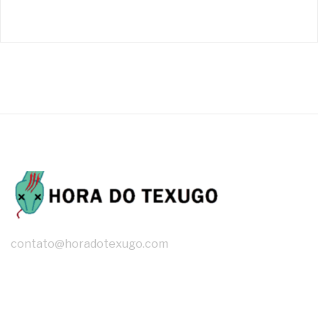
contato@horadotexugo.com