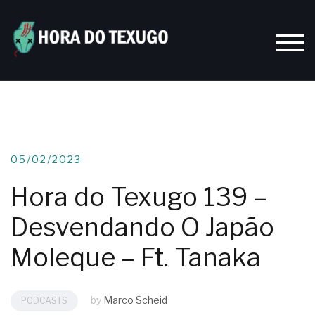
Skip
to
content
TOGG
05/02/2023
Hora do Texugo 139 –
Desvendando O Japão
Moleque – Ft. Tanaka
by
Marco Scheid
PODCASTS