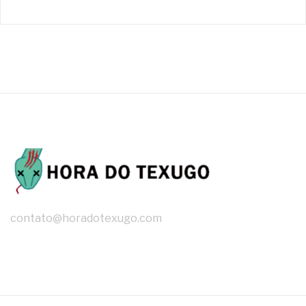
contato@horadotexugo.com