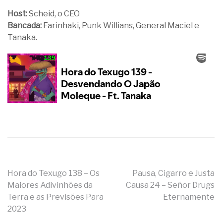
Host:
Scheid, o CEO
Bancada:
Farinhaki, Punk Willians, General Maciel e
Tanaka.
Navegação
Hora do Texugo 138 – Os
Pausa, Cigarro e Justa
Maiores Adivinhões da
Causa 24 – Señor Drugs
de
Terra e as Previsões Para
Eternamente
Post
2023