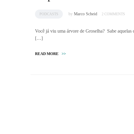
by
Marco Scheid
PODCASTS
2 COMMENTS
Você já viu uma árvore de Groselha? Sabe aquelas c
[…]
READ MORE
>>