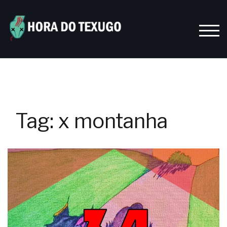
Skip
to
content
TOGG
Tag:
x montanha