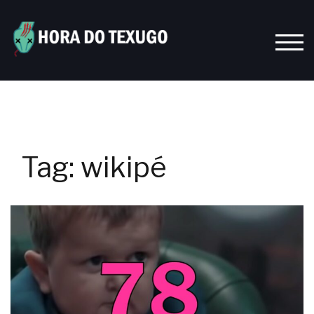
Skip
to
content
TOGG
Tag:
wikipé