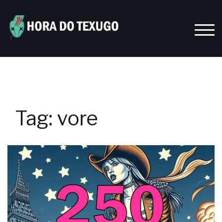
Skip
to
content
TOGG
Tag:
vore