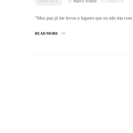
by
Marco Scheid
PODCASTS
0 COMMENTS
“Meu pau já me levou a lugares que eu não iria co
READ MORE
>>