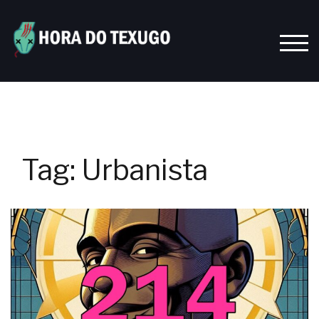
Skip
to
content
TOGG
Tag:
Urbanista