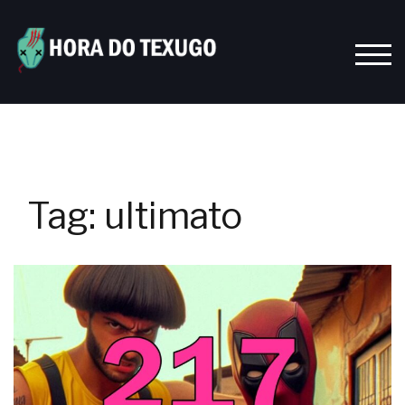
Skip
to
content
TOGG
Tag:
ultimato