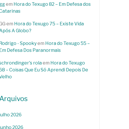
gg
em
Hora do Texugo 82 – Em Defesa dos
Catarinas
GG
em
Hora do Texugo 75 – Existe Vida
Após A Globo?
Rodrigo - Spooky
em
Hora do Texugo 55 –
Em Defesa Dos Paranormais
schrondinger's rola
em
Hora do Texugo
68 – Coisas Que Eu Só Aprendi Depois De
Velho
Arquivos
julho 2026
junho 2026