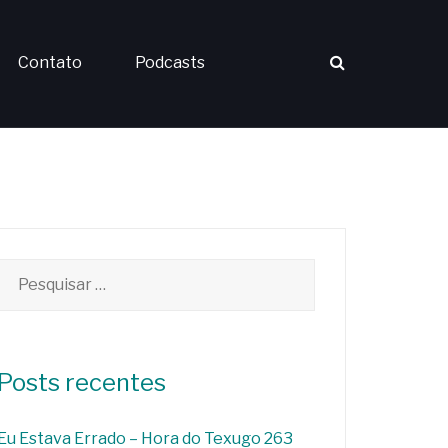
Contato
Podcasts
Pesquisar
por:
Posts recentes
Eu Estava Errado – Hora do Texugo 263