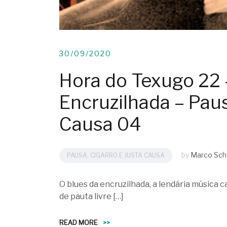
30/09/2020
Hora do Texugo 22 
Encruzilhada – Paus
Causa 04
by
Marco Sch
PAUSA, CIGARRO E JUSTA CAUSA
O blues da encruzilhada, a lendária música c
de pauta livre […]
READ MORE
>>