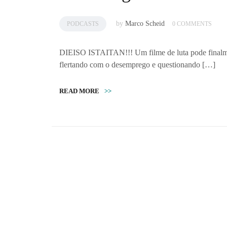
by
Marco Scheid
PODCASTS
0 COMMENTS
DIEISO ISTAITAN!!! Um filme de luta pode finalme
flertando com o desemprego e questionando […]
READ MORE
>>