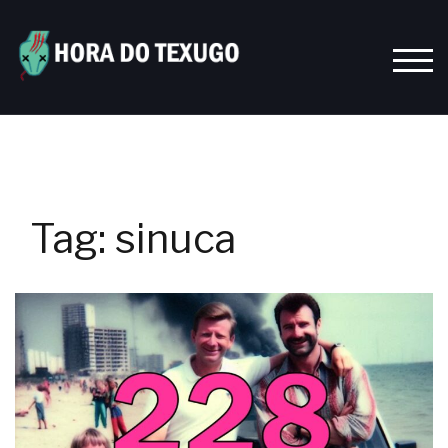
Skip
to
content
TOGG
Tag:
sinuca