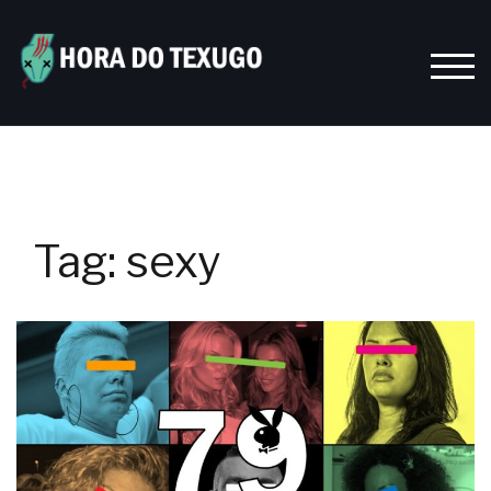
Skip
to
content
TOGG
Tag:
sexy