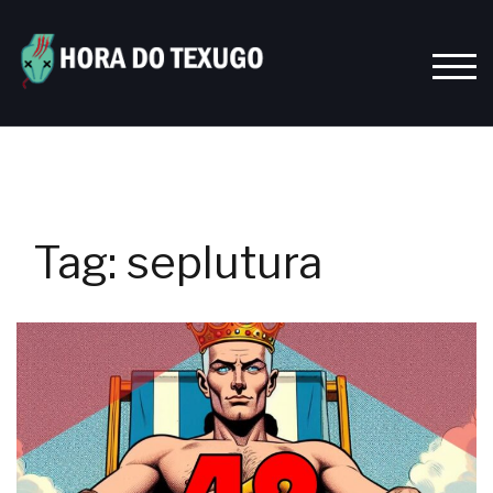
Skip
to
content
TOGG
Tag:
seplutura