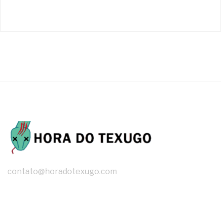
contato@horadotexugo.com