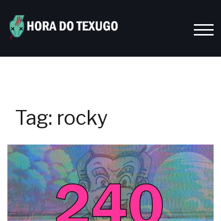
Skip
to
content
TOGG
Tag:
rocky