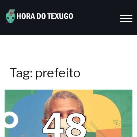
Skip
to
content
TOGG
Tag:
prefeito