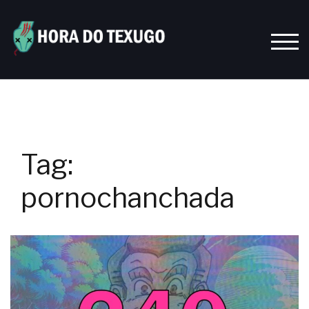
Skip
to
content
TOGG
Tag:
pornochanchada