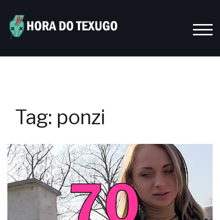
Skip
to
content
TOGG
Tag:
ponzi