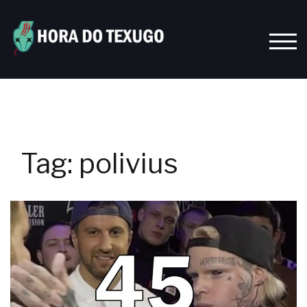
Skip
to
content
TOGG
Tag:
polivius