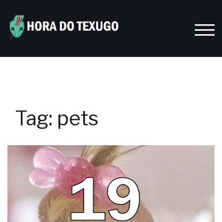
Skip
to
content
TOGG
Tag:
pets