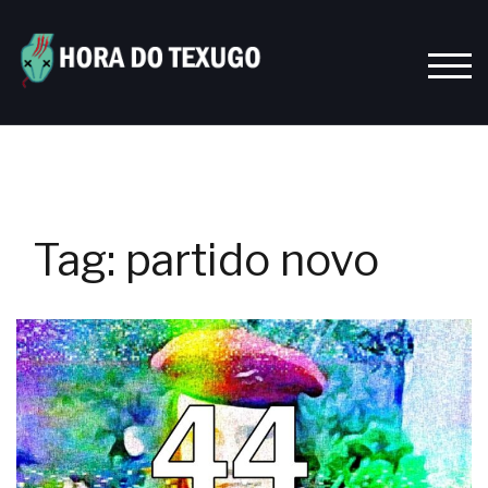
Skip
to
content
TOGG
Tag:
partido novo