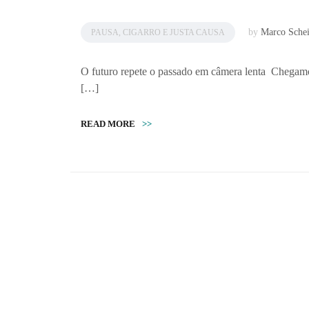
by
Marco Sche
PAUSA, CIGARRO E JUSTA CAUSA
O futuro repete o passado em câmera lenta Chegamos
[…]
READ MORE
>>