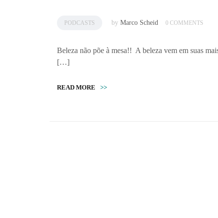
by
Marco Scheid
PODCASTS
0 COMMENTS
Beleza não põe à mesa!! A beleza vem em suas mais
[…]
READ MORE
>>