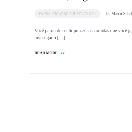
by
Marco Sche
PAUSA, CIGARRO E JUSTA CAUSA
Você parou de sentir prazer nas comidas que você 
investigar o […]
READ MORE
>>