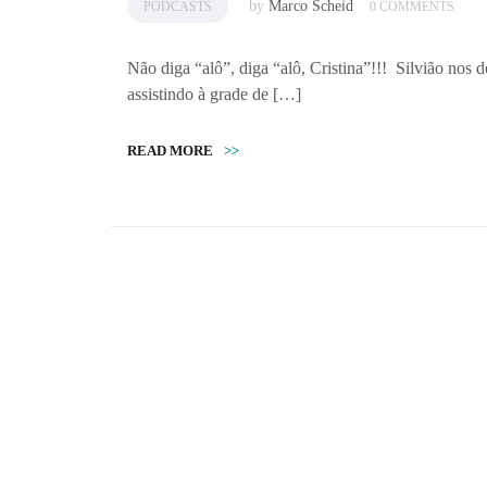
by
Marco Scheid
PODCASTS
0 COMMENTS
Não diga “alô”, diga “alô, Cristina”!!! Silvião nos
assistindo à grade de […]
READ MORE
>>