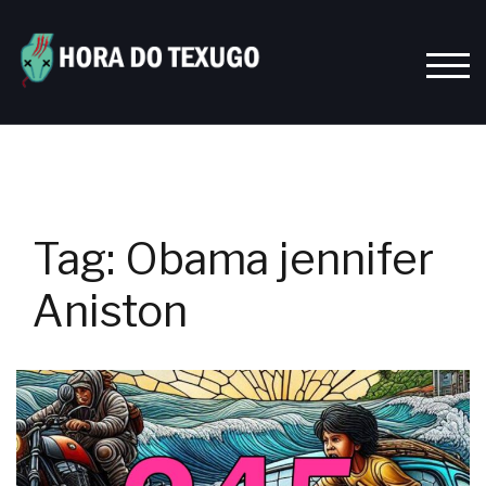
Skip
to
content
TOGG
Tag:
Obama jennifer
Aniston