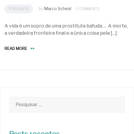
by
Marco Scheid
PODCASTS
0 COMMENTS
A vida é um sopro de uma prostituta bafuda…. A morte,
a verdadeira fronteira final e a única coisa pela […]
READ MORE
>>
Pesquisar
por:
Posts recentes