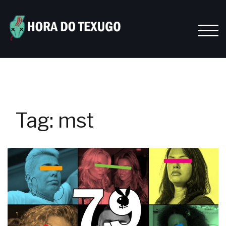
Skip
to
content
TOGG
Tag:
mst