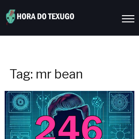
Skip
to
content
TOGG
Tag:
mr bean