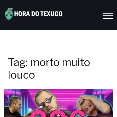
Skip
to
content
TOGG
Tag:
morto muito
louco