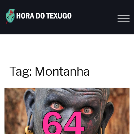
Skip
to
content
TOGG
Tag:
Montanha