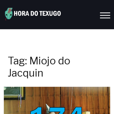
Skip
to
content
TOGG
Tag:
Miojo do
Jacquin