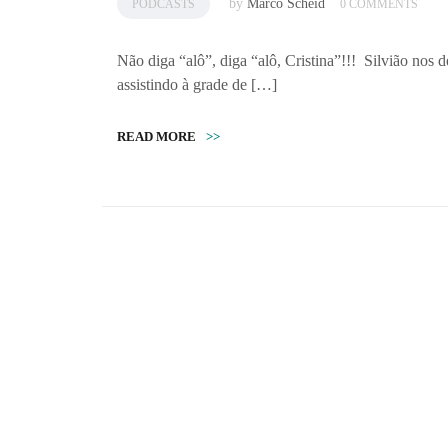
by
Marco Scheid
PODCASTS
0 COMMENTS
Não diga “alô”, diga “alô, Cristina”!!! Silvião nos
assistindo à grade de […]
READ MORE
>>