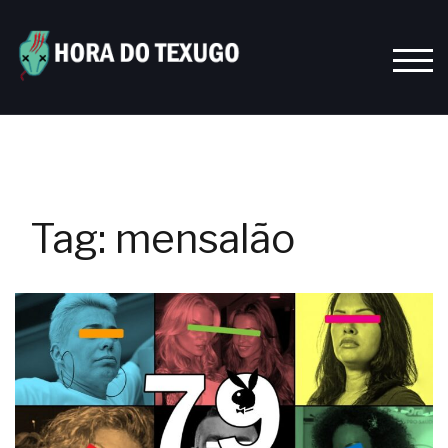
Skip
to
content
TOGG
Tag:
mensalão