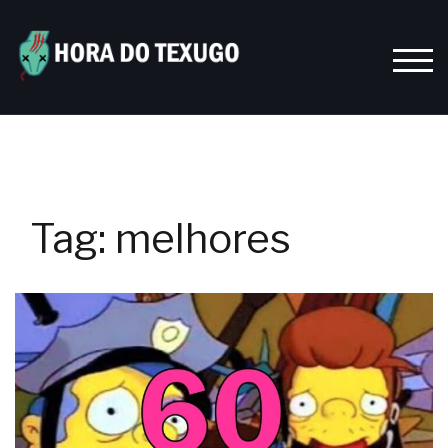
Skip
to
content
TOGG
Tag:
melhores