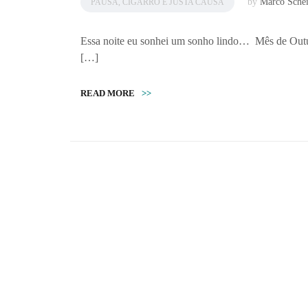
by
Marco Sche
PAUSA, CIGARRO E JUSTA CAUSA
Essa noite eu sonhei um sonho lindo… Mês de Outubr
[…]
READ MORE
>>