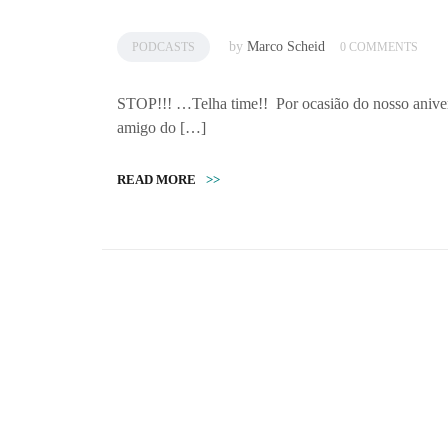
by
Marco Scheid
PODCASTS
0 COMMENTS
STOP!!! …Telha time!! Por ocasião do nosso aniver
amigo do […]
READ MORE
>>