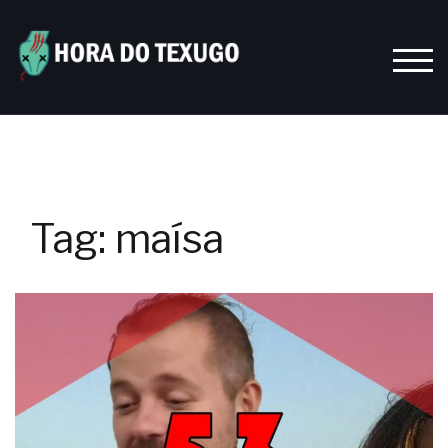
Skip
to
content
TOGG
Tag:
maísa