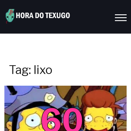
Skip
to
content
TOGG
Tag:
lixo