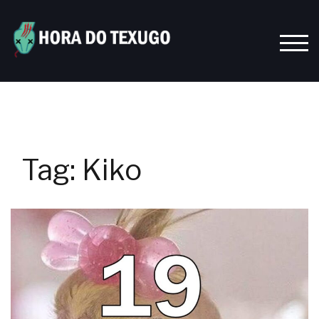
Skip
to
content
TOGG
Tag:
Kiko