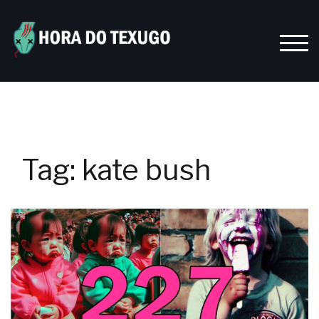
Skip
to
content
TOGG
Tag:
kate bush