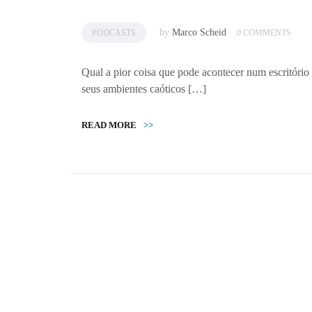
by
Marco Scheid
PODCASTS
0 COMMENTS
Qual a pior coisa que pode acontecer num escritóri
seus ambientes caóticos […]
READ MORE
>>