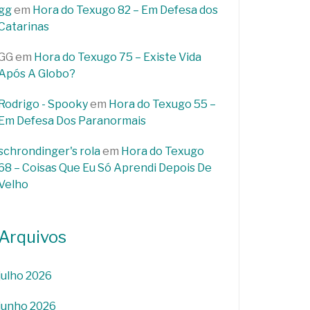
gg
em
Hora do Texugo 82 – Em Defesa dos
Catarinas
GG
em
Hora do Texugo 75 – Existe Vida
Após A Globo?
Rodrigo - Spooky
em
Hora do Texugo 55 –
Em Defesa Dos Paranormais
schrondinger's rola
em
Hora do Texugo
68 – Coisas Que Eu Só Aprendi Depois De
Velho
Arquivos
julho 2026
junho 2026