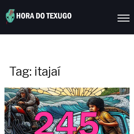
Skip
to
content
TOGG
Tag:
itajaí