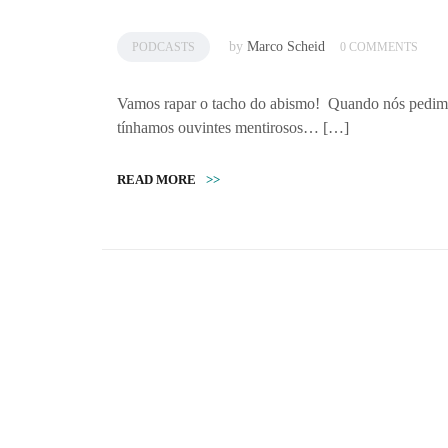
by
Marco Scheid
PODCASTS
0 COMMENTS
Vamos rapar o tacho do abismo! Quando nós pedimos
tínhamos ouvintes mentirosos… […]
READ MORE
>>