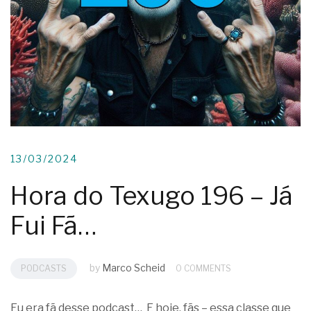
13/03/2024
Hora do Texugo 196 – Já
Fui Fã…
by
Marco Scheid
PODCASTS
0 COMMENTS
Eu era fã desse podcast… E hoje, fãs – essa classe que