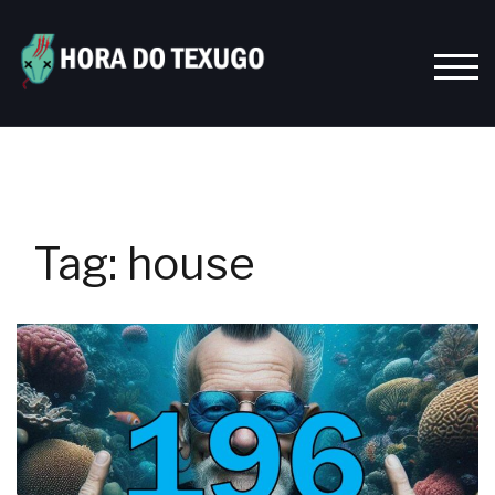
Skip
to
content
TOGG
Tag:
house