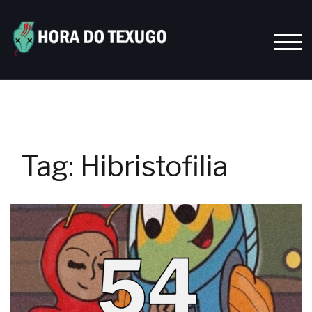
Skip
to
content
TOGG
Tag:
Hibristofilia