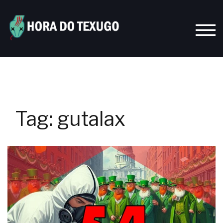
Skip
to
content
TOGG
Tag:
gutalax