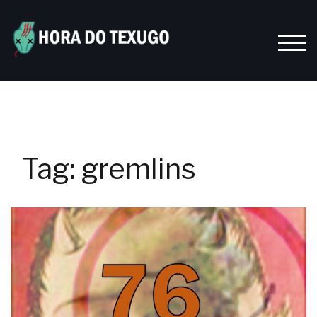
Skip
to
content
TOGG
Tag:
gremlins